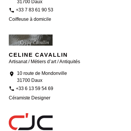
31700 Daux
phone
+33 7 83 61 90 53
Coiffeuse à domicile
CELINE CAVALLIN
Artisanat / Métiers d’art / Antiquités
10 route de Mondonville
location_on
31700 Daux
phone
+33 6 13 59 54 69
Céramiste Designer