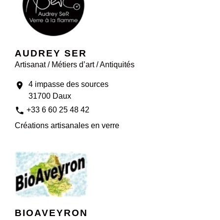
AUDREY SER
Artisanat / Métiers d’art / Antiquités
4 impasse des sources
location_on
31700 Daux
phone
+33 6 60 25 48 42
Créations artisanales en verre
BIOAVEYRON