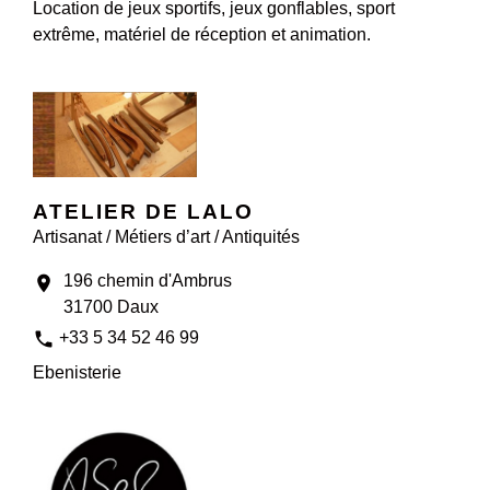
Location de jeux sportifs, jeux gonflables, sport
extrême, matériel de réception et animation.
ATELIER DE LALO
Artisanat / Métiers d’art / Antiquités
196 chemin d'Ambrus
location_on
31700 Daux
phone
+33 5 34 52 46 99
Ebenisterie