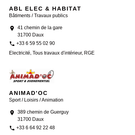
ABL ELEC & HABITAT
Bâtiments / Travaux publics
41 chemin de la gare
location_on
31700 Daux
phone
+33 6 59 55 02 90
Electricité, Tous travaux d'intérieur, RGE
ANIMAD'OC
Sport / Loisirs / Animation
389 chemin de Guerguy
location_on
31700 Daux
phone
+33 6 64 92 22 48