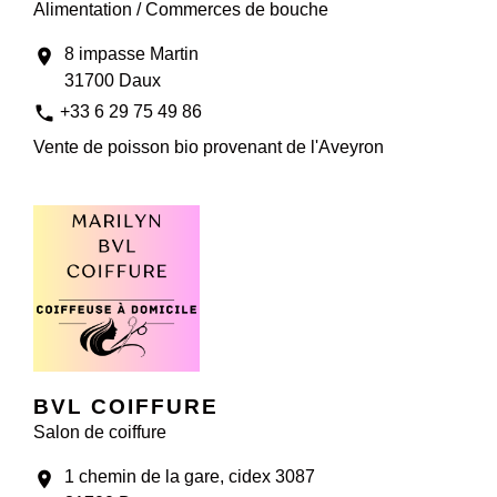
Alimentation / Commerces de bouche
8 impasse Martin
location_on
31700 Daux
phone
+33 6 29 75 49 86
Vente de poisson bio provenant de l'Aveyron
BVL COIFFURE
Salon de coiffure
1 chemin de la gare, cidex 3087
location_on