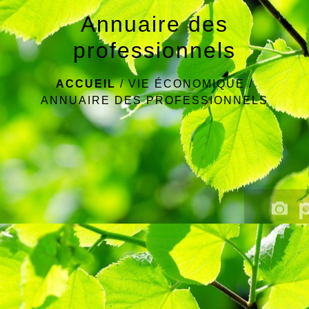
Annuaire des
professionnels
ACCUEIL
/
VIE ÉCONOMIQUE
/
ANNUAIRE DES PROFESSIONNELS