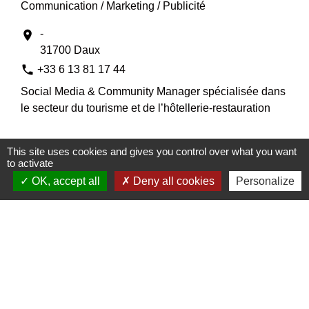
Communication / Marketing / Publicité
-
location_on
31700 Daux
phone
+33 6 13 81 17 44
Social Media & Community Manager spécialisée dans
le secteur du tourisme et de l’hôtellerie-restauration
This site uses cookies and gives you control over what you want
to activate
OK, accept all
Deny all cookies
Personalize
COIFFEUSE A DOMICILE
Beauté / Bien-être
14 rue Salvador Dali
location_on